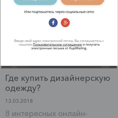
Или подпишитесь через социальные сети:
будь в курсе
Стиль: Юэль Киннаман
Введя свой адрес электронной почты, Вы соглашаетесь с
нашими
Пользовательское соглашение
и получать
электронные письма от KupiMailing.
Где купить дизайнерскую
одежду?
13.03.2018
8 интересных онлайн-