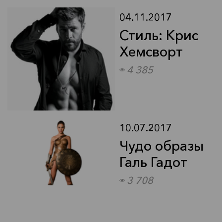
будь в курсе
04.11.2017
Звездный стиль: Хавьер
Стиль: Крис
Бардем
Хемсворт
4 385
10.07.2017
Чудо образы
будь в курсе
Галь Гадот
3 708
Звездный Стиль: Брентон
Туэйтс