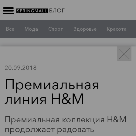
БЛОГ
Все
Мода
Спорт
Здоровье
Красота
БЛОГ
Какая одежда
20.09.2018
соответствует вашему
Премиальная
типу фигуры
26.02.2019
линия H&M
советы при выборе одежды
Премиальная коллекция H&M
продолжает радовать