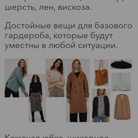
будь в курсе
шерсть, лен, вискоза.
Звездный стиль: Артем
Ткаченко
Достойные вещи для базового
гардероба, которые будут
уместны в любой ситуации.
будь в курсе
Звездный стиль: Юлия
Хлынина
Кожаная юбка, шикарное