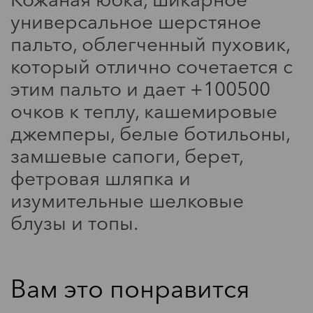
универсальное шерстяное
пальто, облегченный пуховик,
который отлично сочетается с
этим пальто и дает +100500
очков к теплу, кашемировые
будь в курсе
джемперы, белые ботильоны,
замшевые сапоги, берет,
Звездный стиль: Анна Невская
фетровая шляпка и
изумительные шелковые
блузы и топы.
Вам это понравится