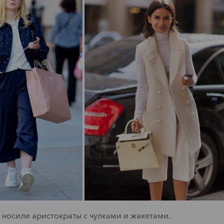
Читать
Мода
Мечтатели:
Мода
тиль: Мадс
кафе с
иккельсон
авторской
кухней
Читать
 носили аристократы с чулками и жакетами.
Читать