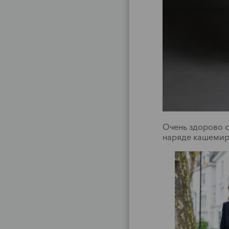
Очень здорово с
наряде кашемир
По
Че