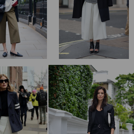
Мода
Обзор:
легендарный
Термин Боди-
тоник с
Френдли
календулой от
05.10.2018
Keih's
цип интуитивного питания
Читать
Читать