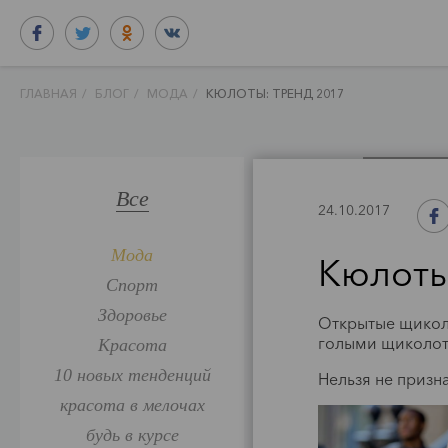
ГЛАВНАЯ
/
БЛОГ
/
МОДА
/
КЮЛОТЫ: ТРЕНД 2017
Все
24.10.2017
Мода
Кюлоты
Спорт
Здоровье
Открытые щиколо
голыми щиколот
Красота
П
10 новых тенденций
Нельзя не призн
красота в мелочах
будь в курсе