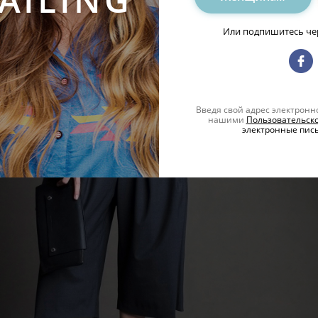
Или подпишитесь чер
Введя свой адрес электронн
нашими
Пользовательск
электронные письм
Мода
лай переворот с
Обзор: база Kiko
Кети Байрон
Читать
29.10.2018
ой инструмент, помогающий
енять жизнь к лучшему