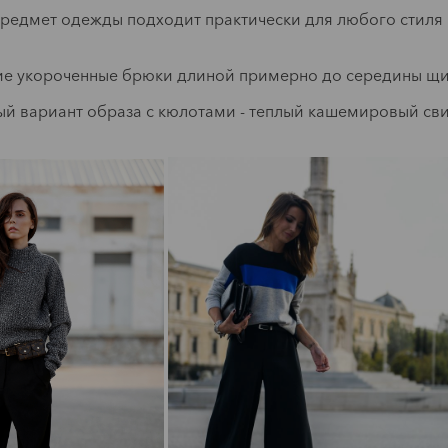
предмет одежды подходит практически для любого стиля 
.
ие укороченные брюки длиной примерно до середины щи
й вариант образа с кюлотами - теплый кашемировый сви
Мода
ara новогодняя
Маска для сна
коллекция
Читать
23.12.2018
ресные новинки в подарок