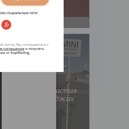
ез социальные сети:
ой почты, Вы соглашаетесь с
ое соглашение
и получать
а от KupiMailing.
Мода
Польза участия
в Челленджах
Читать