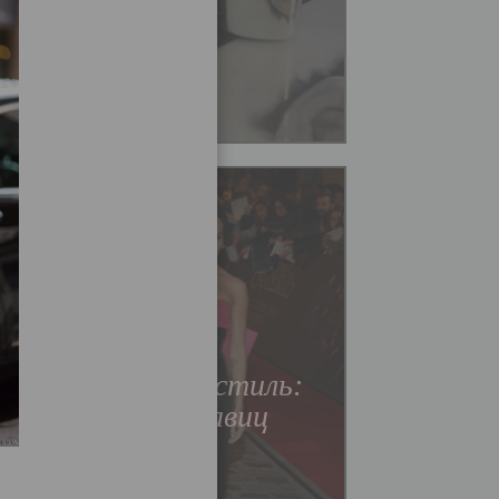
Мода
Звездный стиль:
Зои Кравиц
Читать