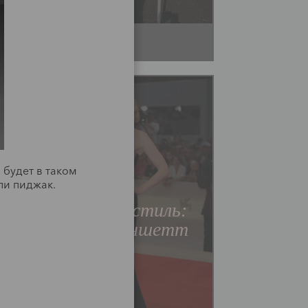
 будет в таком
ли пиджак.
Мода
Звездный стиль:
Кейт Бланшетт
Читать