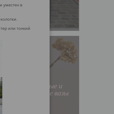
и уместен в
колотки.
тер или тонкий
Мода
Стильные и
доступные вазы
Читать