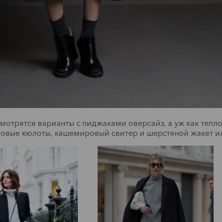
Читать
мотрятся варианты с пиджаками оверсайз, а уж как тепло
овые кюлоты, кашемировый свитер и шерстяной жакет и
Мода
Обзор лучших
лезные сладости
осенних образов
17.10.2018
Читать
м заменить калорийные
пирожные и шоколадки
Читать