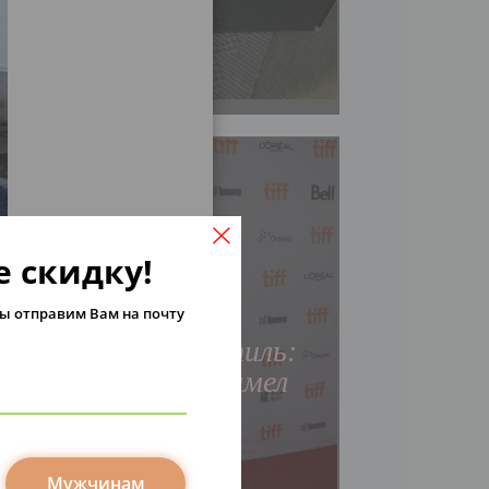
 скидку!
ы отправим Вам на почту
Мода
Звездный стиль:
Трэвис Фиммел
Читать
Мужчинам