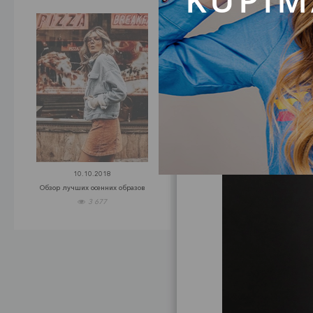
10.10.2018
Обзор лучших осенних образов
3 677
Сде
Прост
м