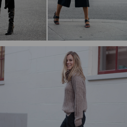
Читать
Мода
Мода
здный стиль:
Уютные теплые
Ребекка
платья
Фергюссон
Читать
Читать