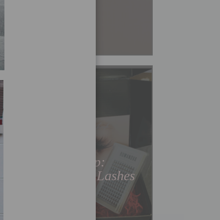
Мода
Обзор:
Romanova Lashes
Читать