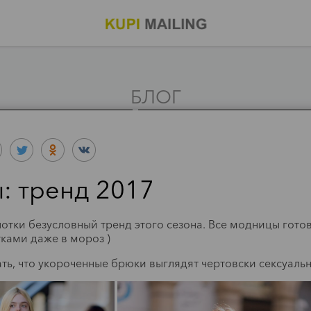
БЛОГ
: тренд 2017
Мода
Обзор: Праймер
Мода
тки безусловный тренд этого сезона. Все модницы готов
Обзор:
для кожи вокруг
ками даже в мороз )
ОДВОДКА
глаз против
ать, что укороченные брюки выглядят чертовски сексуальн
ДЛЯ ВЕК
усталости от
Becca
Читать