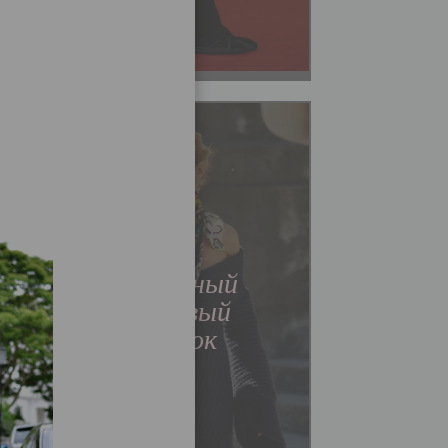
Мода
Шикарный
шелковый
платок
Читать