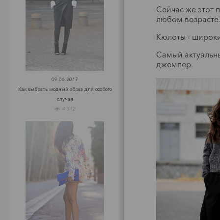
Сейчас же этот 
любом возрасте
Кюлоты - широк
Самый актуальны
джемпер.
09.06.2017
Как выбрать модный образ для особого
случая
4 512
Z
Инте