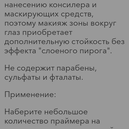
нанесению консилера и
Мода
маскирующих средств,
поэтому макияж зоны вокруг
Звездный стиль: Зои Кравиц
глаз приобретает
дополнительную стойкость без
эффекта "слоеного пирога".
Не содержит парабены,
Zara новогодняя
сульфаты и фталаты.
коллекция
Применение:
23.12.2018
Интересные новинки в
Наберите небольшое
подарок
количество праймера на