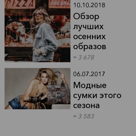
10.10.2018
Обзор
лучших
осенних
Сделай переворот с Кети
образов
Байрон
3 678
29.10.2018
06.07.2017
Простой инструмент,
Модные
помогающий менять жизнь
сумки этого
к лучшему
сезона
3 583