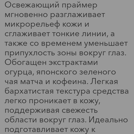
Освежающий праймер
мгновенно разглаживает
микрорельеф кожи и
сглаживает тонкие линии, а
также со временем уменьшает
Мода
припухлость зоны вокруг глаз.
Обогащен экстрактами
Мечтатели: кафе с авторской
огурца, японского зеленого
кухней
чая матча и кофеина. Легкая
бархатистая текстура средства
легко проникает в кожу,
поддерживая свежесть
области вокруг глаз. Идеально
подготавливает кожу к