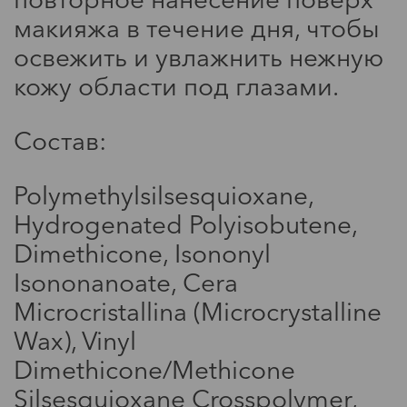
макияжа в течение дня, чтобы
Мода
освежить и увлажнить нежную
кожу области под глазами.
Маска для сна
Состав:
Polymethylsilsesquioxane,
Hydrogenated Polyisobutene,
Dimethicone, Isononyl
Isononanoate, Cera
Microcristallina (Microcrystalline
Мода
Wax), Vinyl
Стильные и доступные вазы
Dimethicone/Methicone
Silsesquioxane Crosspolymer,