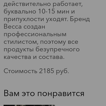
действительно работает,
буквально 10-15 мин и
припухлости уходят. Бренд
Becca создан
профессиональным
стилистом, поэтому все
продукты безупречного
Мода
качества и состава.
Звездный стиль: сэр Энтони
Хопкинс
Стоимость 2185 руб.
Вам это понравится