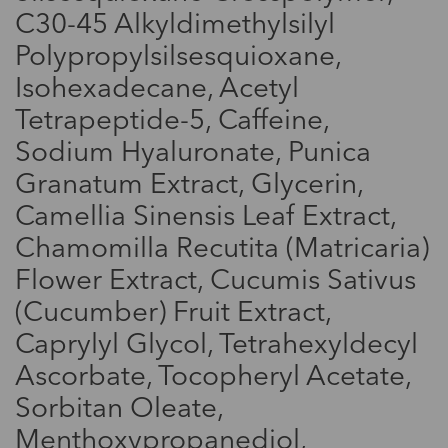
C30-45 Alkyldimethylsilyl
Polypropylsilsesquioxane,
Isohexadecane, Acetyl
Tetrapeptide-5, Caffeine,
Sodium Hyaluronate, Punica
Granatum Extract, Glycerin,
Мода
Camellia Sinensis Leaf Extract,
Звездный стиль: Ребекка
Chamomilla Recutita (Matricaria)
Фергюссон
Flower Extract, Cucumis Sativus
(Cucumber) Fruit Extract,
Caprylyl Glycol, Tetrahexyldecyl
Ascorbate, Tocopheryl Acetate,
Sorbitan Oleate,
Menthoxypropanediol,