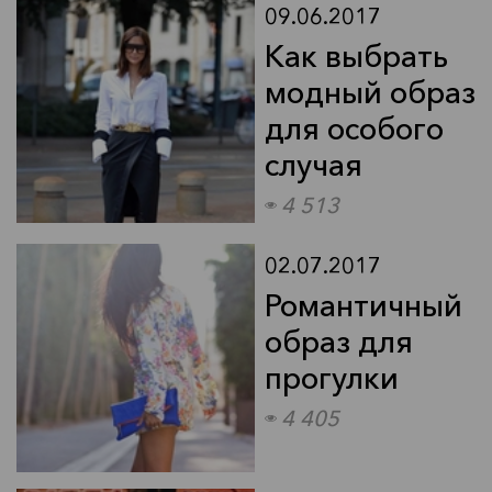
09.06.2017
Как выбрать
Мода
модный образ
Обзор: легендарное зарное
для особого
масло от Clarins
случая
4 513
02.07.2017
Романтичный
образ для
прогулки
Мода
4 405
Звездный стиль: Трэвис
Фиммел