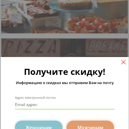
Получите скидку!
Мода
Информацию о скидках мы отправим Вам на почту
Обзор лучших осенних образов
Адрес электронной почты
Женщинам
Мужчинам