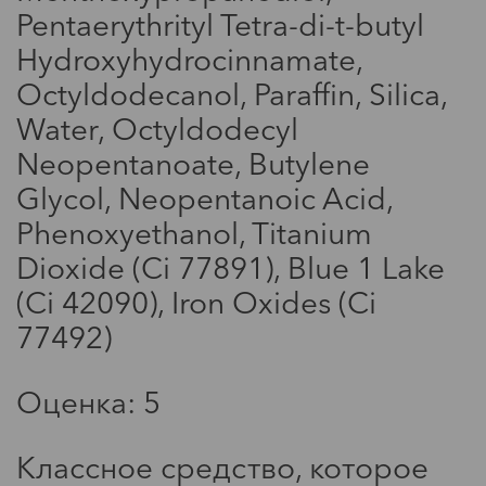
Pentaerythrityl Tetra-di-t-butyl
Hydroxyhydrocinnamate,
Мода
Octyldodecanol, Paraffin, Silica,
Уютные теплые платья
Water, Octyldodecyl
Neopentanoate, Butylene
Glycol, Neopentanoic Acid,
Phenoxyethanol, Titanium
Dioxide (Ci 77891), Blue 1 Lake
(Ci 42090), Iron Oxides (Ci
77492)
Оценка: 5
Мода
Обзор: Romanova Lashes
Классное средство, которое