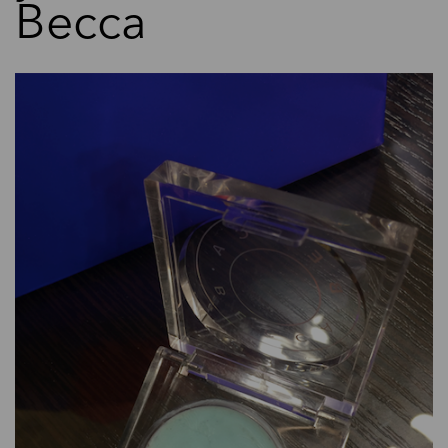
Becca
Мода
Обзор: Праймер для кожи
вокруг глаз против усталости
от Becca