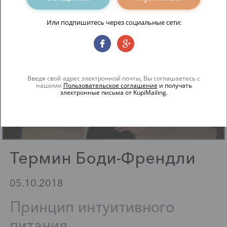
Или подпишитесь через социальные сети:
Мода
Звездный стиль: Кейт
Введя свой адрес электронной почты, Вы соглашаетесь с
нашими
Пользовательское соглашение
Бланшетт
и получать
электронные письма от KupiMailing.
Термин Боди-Френдли
05.10.2018
Принцип интуитивного
питания